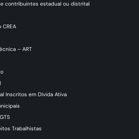
e contribuintes estadual ou distrital
do CREA
écnica – ART
to
l
l Inscritos em Dívida Ativa
nicipais
FGTS
itos Trabalhistas