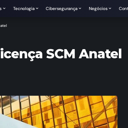
s
Tecnologia
Cibersegurança
Negócios
Con
atel
icença SCM Anatel