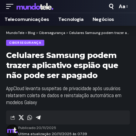
Aa
Taman
de
Telecomunicações
Tecnologia
Negócios
Fonte
MundoTele
>
Blog
>
Cibersegurança
>
Celulares Samsung podem trazer aplicativo espião que não pode ser apagado
CIBERSEGURANÇA
Celulares Samsung podem
trazer aplicativo espião que
não pode ser apagado
AppCloud levanta suspeitas de privacidade após usuários
relatarem coleta de dados e reinstalação automática em
modelos Galaxy
Publicado 20/11/2025
Ultima atualização: 20/11/2025 às 07:39