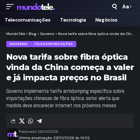
Aa
Taman
de
Telecomunicações
Tecnologia
Negócios
Fonte
MundoTele
>
Blog
>
Governo
>
Nova tarifa sobre fibra óptica vinda da China começa a valer e já impacta preços no Brasil
GOVERNO
TELECOMUNICAÇÕES
Nova tarifa sobre fibra óptica
vinda da China começa a valer
e já impacta preços no Brasil
Governo implementa tarifa antidumping específica sobre
importações chinesas de fibra óptica; setor alerta que
medida deve encarecer internet nos próximos meses
Publicado 23/01/2026
Ultima atualização: 23/01/2026 às 14:02