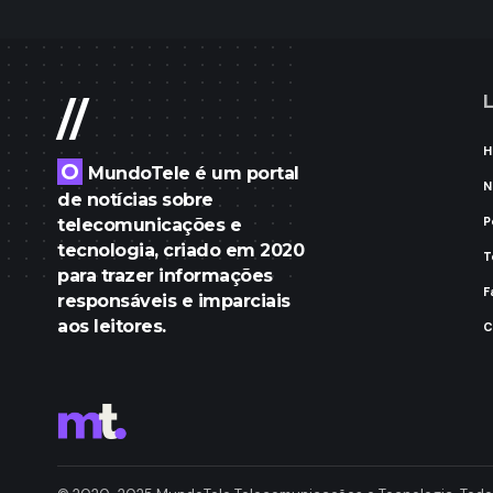
L
//
H
O
MundoTele é um portal
N
de notícias sobre
P
telecomunicações e
tecnologia, criado em 2020
T
para trazer informações
F
responsáveis e imparciais
aos leitores.
C