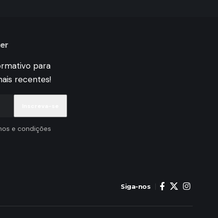
er
ormativo para
ais recentes!
mos e condições
Siga-nos