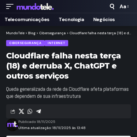
Aa
Taman
de
Telecomunicações
Tecnologia
Negócios
Fonte
MundoTele
>
Blog
>
Cibersegurança
>
Cloudflare falha nesta terça (18) e derruba X, ChatGPT e outros serviços
CIBERSEGURANÇA
INTERNET
Cloudflare falha nesta terça
(18) e derruba X, ChatGPT e
outros serviços
Queda generalizada da rede da Cloudflare afeta plataformas
que dependem de sua infraestrutura
Publicado 18/11/2025
Ultima atualização: 18/11/2025 às 13:48