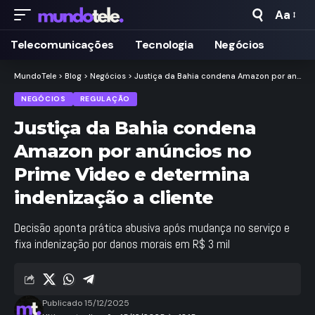
Aa
Taman
de
Telecomunicações
Tecnologia
Negócios
Fonte
MundoTele
>
Blog
>
Negócios
>
Justiça da Bahia condena Amazon por anúncios no Prime Video e determina indenização a cliente
NEGÓCIOS
REGULAÇÃO
Justiça da Bahia condena
Amazon por anúncios no
Prime Video e determina
indenização a cliente
Decisão aponta prática abusiva após mudança no serviço e
fixa indenização por danos morais em R$ 3 mil
Publicado 15/12/2025