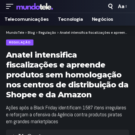
Aa
Taman
de
Telecomunicações
Tecnologia
Negócios
Fonte
MundoTele
>
Blog
>
Regulação
>
Anatel intensifica fiscalizações e apreende produtos sem homologação nos centros de distribuição da Shopee e da Amazon
REGULAÇÃO
Anatel intensifica
fiscalizações e apreende
produtos sem homologação
nos centros de distribuição da
Shopee e da Amazon
Ações após a Black Friday identificam 1587 itens irregulares
e reforçam a ofensiva da Agência contra produtos piratas
em grandes marketplaces