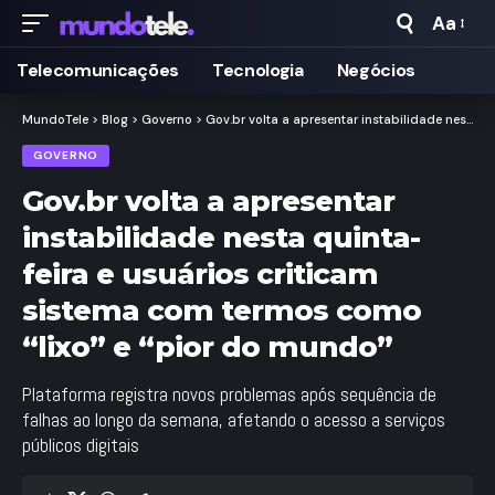
Aa
Taman
de
Telecomunicações
Tecnologia
Negócios
Fonte
MundoTele
>
Blog
>
Governo
>
Gov.br volta a apresentar instabilidade nesta quinta-feira e usuários criticam sistema com termos como “lixo” e “pior do mundo”
GOVERNO
Gov.br volta a apresentar
instabilidade nesta quinta-
feira e usuários criticam
sistema com termos como
“lixo” e “pior do mundo”
Plataforma registra novos problemas após sequência de
falhas ao longo da semana, afetando o acesso a serviços
públicos digitais