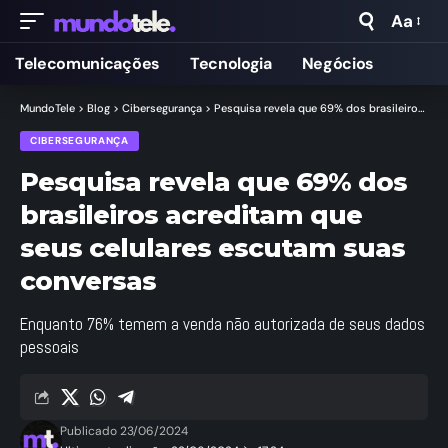
Aa
Telecomunicações
Tecnologia
Negócios
MundoTele
>
Blog
>
Cibersegurança
>
Pesquisa revela que 69% dos brasileiros acreditam que seus celulares escutam suas conversas
CIBERSEGURANÇA
Pesquisa revela que 69% dos
brasileiros acreditam que
seus celulares escutam suas
conversas
Enquanto 76% temem a venda não autorizada de seus dados
pessoais
Publicado 23/06/2024