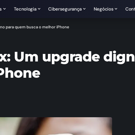
s
Tecnologia
Cibersegurança
Negócios
Con
gno para quem busca o melhor iPhone
ax: Um upgrade dig
iPhone