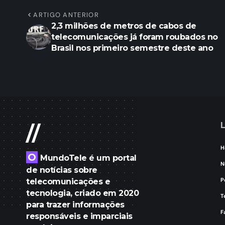
ARTIGO ANTERIOR
2,3 milhões de metros de cabos de
telecomunicações já foram roubados no
Brasil nos primeiro semestre deste ano
L
//
H
O
MundoTele é um portal
N
de notícias sobre
P
telecomunicações e
tecnologia, criado em 2020
T
para trazer informações
F
responsáveis e imparciais