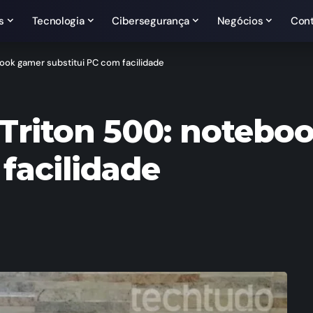
s
Tecnologia
Cibersegurança
Negócios
Con
ook gamer substitui PC com facilidade
Triton 500: notebo
facilidade