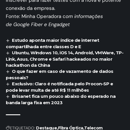
inscrever para fazer testes com a nova e potente
conexão da empresa.
Fonte: Minha Operadora c
om informações
de
Google Fiber
e
Engadget
Estudo aponta maior índice de internet
compartilhada entre classes D e E
Ubuntu, Windows 10, iOS 14, Android, VMWare, TP-
Link, Asus, Chrome e Safari hackeados no maior
hackathon da China
O que fazer em caso de vazamento de dados
pessoais?
Exclusivo: Claro é notificada pelo Procon-SP e
pode levar multa de até R$ 11 milhões
Brisanet fica um pouco abaixo do esperado na
banda larga fixa em 2023
ETIQUETADO:
Destaque
Fibra Óptica
Telecom