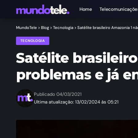
Home
Telecomunicaçõe
MundoTele
>
Blog
>
Tecnologia
>
Satélite brasileiro Amazonia 1 n
TECNOLOGIA
Satélite brasilei
problemas e já en
Publicado 04/03/2021
Ultima atualização: 13/02/2024 às 05:21