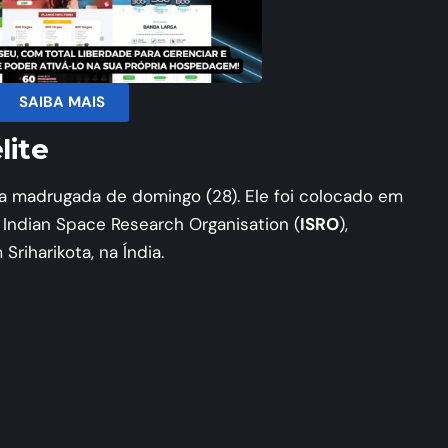
SAIBA MAIS
élite
 da madrugada de domingo (28). Ele foi colocado em
a Indian Space Research Organisation (
ISRO
),
riharikota, na Índia.