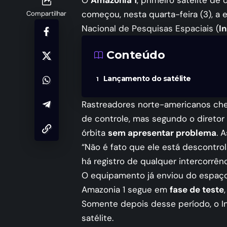
O
Amazonia 1
, primeiro satélite de
começou, nesta quarta-feira (3), a 
Compartilhar
Nacional de Pesquisas Espaciais (
I
Conteúdo
Lançamento do satélite
Rastreadores norte-americanos che
de controle, mas segundo o diretor d
órbita
sem apresentar problema
. 
“Não é fato que ele está descontro
há registro de qualquer intercorrênc
O equipamento já enviou do espaço 
Amazonia 1 segue em
fase de teste
Somente depois desse período, o Inp
satélite.