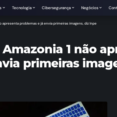
s
Tecnologia
Cibersegurança
Negócios
Con
ão apresenta problemas e já envia primeiras imagens, diz Inpe
ro Amazonia 1 não a
via primeiras image