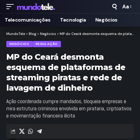
Aa
Taman
de
Telecomunicações
Tecnologia
Negócios
Fonte
MundoTele
>
Blog
>
Negócios
>
MP do Ceará desmonta esquema de plataformas de streaming piratas e rede de lavagem de dinheiro
NEGÓCIOS
REGULAÇÃO
MP do Ceará desmonta
esquema de plataformas de
streaming piratas e rede de
lavagem de dinheiro
Ação coordenada cumpre mandados, bloqueia empresas e
mira estrutura criminosa envolvida em pirataria, criptoativos
e movimentação financeira ilícita