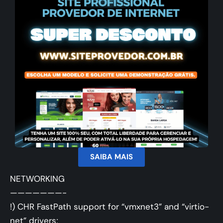
SAIBA MAIS
NETWORKING
———————-
!) CHR FastPath support for “vmxnet3” and “virtio-
net” drivers;