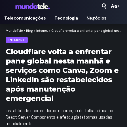
Aa
Taman
de
Telecomunicações
Tecnologia
Negócios
Fonte
MundoTele
>
Blog
>
Internet
>
Cloudflare volta a enfrentar pane global nesta manhã e serviços como Canva, Zoom e LinkedIn são restabelecidos após manutenção emergencial
INTERNET
Cloudflare volta a enfrentar
pane global nesta manhã e
serviços como Canva, Zoom e
LinkedIn são restabelecidos
após manutenção
emergencial
Instabilidade ocorreu durante correção de falha crítica no
React Server Components e afetou plataformas usadas
mundialmente