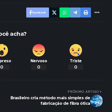
Facebook
ocê acha?
preso
Nervoso
Triste
0
0
0
PRÓXIMO ARTIGO
Brasileiro cria método mais simples de
fabricação de fibra ótica