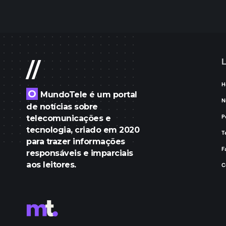
L
//
H
O
MundoTele é um portal
N
de notícias sobre
P
telecomunicações e
tecnologia, criado em 2020
T
para trazer informações
F
responsáveis e imparciais
aos leitores.
C