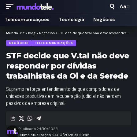
Aa
Taman
de
Telecomunicações
Tecnologia
Negócios
Fonte
MundoTele
>
Blog
>
Negócios
>
STF decide que V.tal não deve responder por dívidas trabalhistas da Oi e da Serede
NEGÓCIOS
TELECOMUNICAÇÕES
STF decide que V.tal não deve
responder por dívidas
trabalhistas da Oi e da Serede
Supremo reforça entendimento de que compradores de
unidades produtivas em recuperação judicial não herdam
passivos da empresa original.
Publicado 24/10/2025
Ultima atualização: 24/10/2025 às 20:45