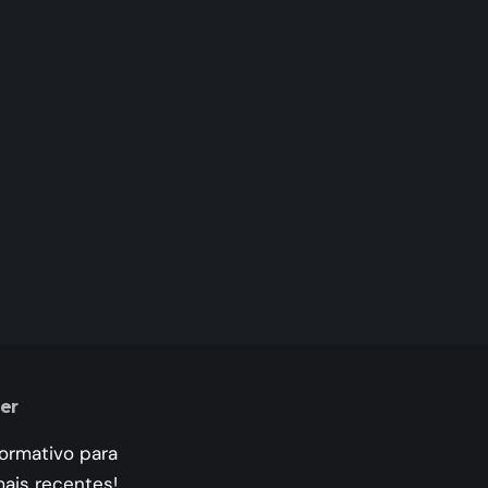
er
formativo para
mais recentes!