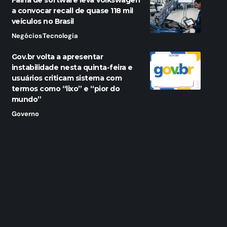
Falha de software leva Volkswagen
a convocar recall de quase 118 mil
veículos no Brasil
Negócios
Tecnologia
Gov.br volta a apresentar
instabilidade nesta quinta-feira e
usuários criticam sistema com
termos como “lixo” e “pior do
mundo”
Governo