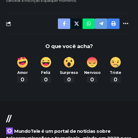
cancelar a inscrição a qualquer momento.
O que você acha?
Amor
Feliz
Surpreso
Nervoso
Triste
0
0
0
0
0
//
O MundoTele é um portal de notícias sobre