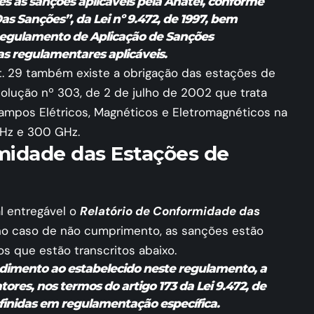
es às sanções aplicáveis pela Anatel, conforme
 “Das Sanções”, da
Lei nº 9.472, de 1997
, bem
egulamento de Aplicação de Sanções
s regulamentares aplicáveis.
t. 29 também existe a obrigação das estações de
lução nº 303, de 2 de julho de 2002 que trata
ampos Elétricos, Magnéticos e Eletromagnéticos na
kHz e 300 GHz.
midade das Estações de
l entregável o
Relatório de Conformidade das
no caso de não cumprimento, as sanções estão
os que estão transcritos abaixo.
ndimento ao estabelecido neste regulamento, a
ratores, nos termos do
artigo 173
da Lei 9.472, de
efinidas em regulamentação específica.