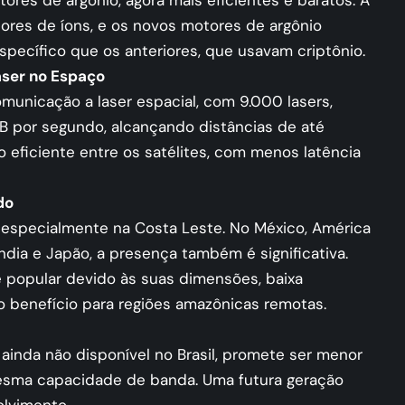
ores de argônio, agora mais eficientes e baratos. A
ores de íons, e os novos motores de argônio
ecífico que os anteriores, que usavam criptônio.
ser no Espaço
omunicação a laser espacial, com 9.000 lasers,
 por segundo, alcançando distâncias de até
 eficiente entre os satélites, com menos latência
do
, especialmente na Costa Leste. No México, América
ândia e Japão, a presença também é significativa.
te popular devido às suas dimensões, baixa
 benefício para regiões amazônicas remotas.
 ainda não disponível no Brasil, promete ser menor
 mesma capacidade de banda. Uma futura geração