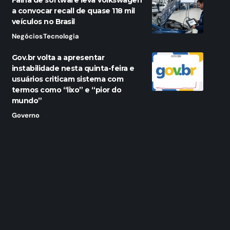
Falha de software leva Volkswagen
a convocar recall de quase 118 mil
veículos no Brasil
Negócios
Tecnologia
Gov.br volta a apresentar
instabilidade nesta quinta-feira e
usuários criticam sistema com
termos como “lixo” e “pior do
mundo”
Governo