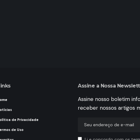
inks
Assine a Nossa Newslett
Assine nosso boletim inf
ome
receber nossos artigos m
otícias
olítica de Privacidade
ermos de Uso
Li e concordo com os ter
avoritos