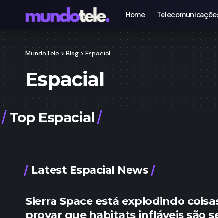
Home
Telecomunicaçõe
MundoTele
>
Blog
>
Espacial
Espacial
Top Espacial
Latest Espacial News
Sierra Space está explodindo coisa
provar que habitats infláveis são 