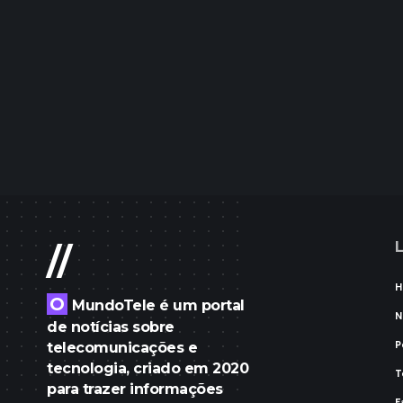
L
//
H
O
MundoTele é um portal
N
de notícias sobre
P
telecomunicações e
tecnologia, criado em 2020
T
para trazer informações
F