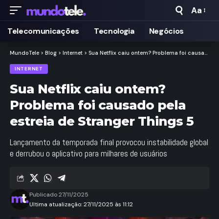
Aa
Taman
de
Telecomunicações
Tecnologia
Negócios
Fonte
MundoTele
>
Blog
>
Internet
>
Sua Netflix caiu ontem? Problema foi causado pela estreia de Stranger Things 5
INTERNET
Sua Netflix caiu ontem?
Problema foi causado pela
estreia de Stranger Things 5
Lançamento da temporada final provocou instabilidade global
e derrubou o aplicativo para milhares de usuários
Publicado 27/11/2025
Ultima atualização: 27/11/2025 às 11:12