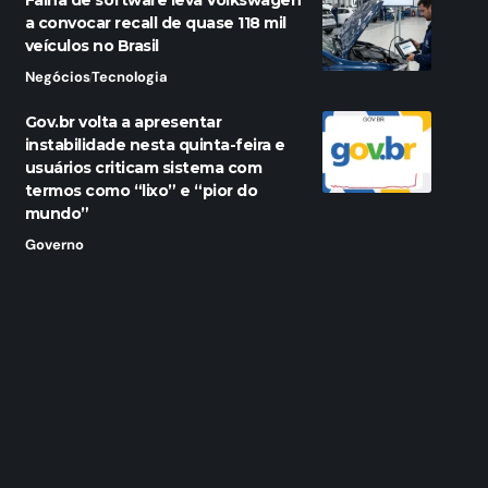
Falha de software leva Volkswagen
a convocar recall de quase 118 mil
veículos no Brasil
Negócios
Tecnologia
Gov.br volta a apresentar
instabilidade nesta quinta-feira e
usuários criticam sistema com
termos como “lixo” e “pior do
mundo”
Governo