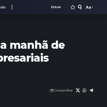
Aa
tato
Entrar
 na manhã de
resariais
Compartilhar